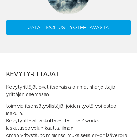
JÄTÄ ILMOITUS TYÖTEHTÄVÄSTÄ
KEVYTYRITTÄJÄT
Kevytyrittäjät ovat itsenäisiä ammatinharjoittajia,
yrittäjän asemassa
toimivia itsensätyöllistäjiä, joiden työtä voi ostaa
laskulla.
Kevytyrittäjät laskuttavat työnsä 4works-
laskutuspalvelun kautta, ilman
omaa yritystä, toimialansa mukaisella arvonlisäverolla