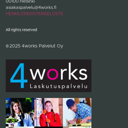
00100 Helsinki
asiakaspalvelu@4works.fi
HENKILÖREKISTERISELOSTE
All rights reserved
©
2025
4works Palvelut Oy