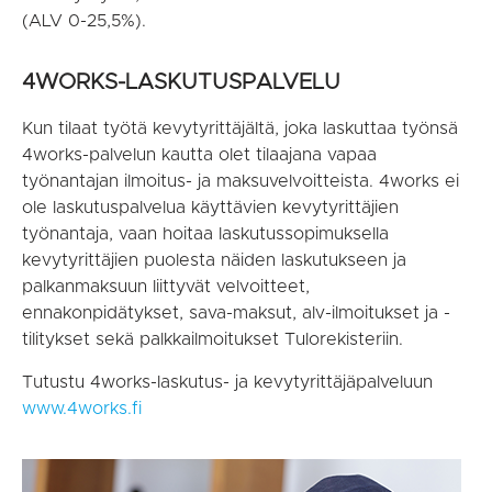
(ALV 0-25,5%).
4WORKS-LASKUTUSPALVELU
Kun tilaat työtä kevytyrittäjältä, joka laskuttaa työnsä
4works-palvelun
kautta olet tilaajana vapaa
työnantajan ilmoitus- ja maksuvelvoitteista.
4works ei
ole laskutuspalvelua käyttävien kevytyrittäjien
työnantaja,
vaan hoitaa laskutussopimuksella
kevytyrittäjien puolesta näiden
laskutukseen ja
palkanmaksuun liittyvät velvoitteet,
ennakonpidätykset,
sava-maksut, alv-ilmoitukset ja -
tilitykset sekä palkkailmoitukset
Tulorekisteriin.
Tutustu 4works-laskutus- ja kevytyrittäjäpalveluun
www.4w
orks.fi