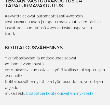
TEKIJÄN VASTUUVAKUUTUS JA
TAPATURMAVAKUUTUS
Kevyrittäjät ovat automaattisesti 4worksin
vastuuvakuutuksen ja tapaturmavakuutuksen
piirissä
laskuttaessaan työnsä 4works-laskutuspalvelun
kautta.
KOTITALOUSVÄHENNYS
Yksityisasiakkaat ja kotitaloudet saavat
kotitalousvähennystä
verotuksessa kun ostavat työtä kotiinsa tai vapaa-ajan
asunnolle.
Kotitalousvähennystä saa työn osuudesta, verottajan
ohjeiden
mukaisesti.
Lisätietoja kotitalousvähennnyksestä.