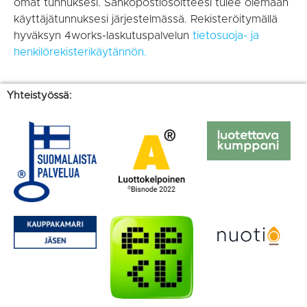
omat tunnuksesi. Sähköpostiosoitteesi tulee olemaan
käyttäjätunnuksesi järjestelmässä. Rekisteröitymällä
hyväksyn 4works-laskutuspalvelun
tietosuoja- ja
henkilörekisterikäytännön.
Yhteistyössä: