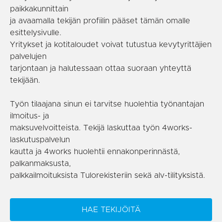
paikkakunnittain
ja avaamalla tekijän profiilin pääset tämän omalle
esittelysivulle.
Yritykset ja kotitaloudet voivat tutustua kevytyrittäjien
palvelujen
tarjontaan ja halutessaan ottaa suoraan yhteyttä
tekijään.
Työn tilaajana sinun ei tarvitse huolehtia työnantajan
ilmoitus- ja
maksuvelvoitteista. Tekijä laskuttaa työn 4works-
laskutuspalvelun
kautta ja 4works huolehtii ennakonperinnästä,
palkanmaksusta,
palkkailmoituksista Tulorekisteriin sekä alv-tilityksistä.
HAE TEKIJÖITÄ