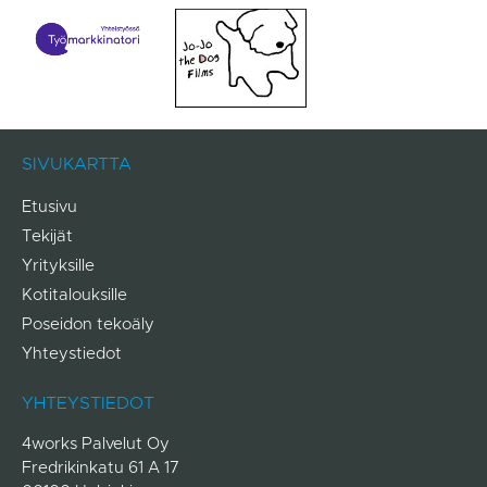
SIVUKARTTA
Etusivu
Tekijät
Yrityksille
Kotitalouksille
Poseidon tekoäly
Yhteystiedot
YHTEYSTIEDOT
4works Palvelut Oy
Fredrikinkatu 61 A 17